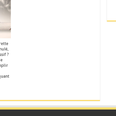
rette
mulé,
sif ?
de
mplir
quant