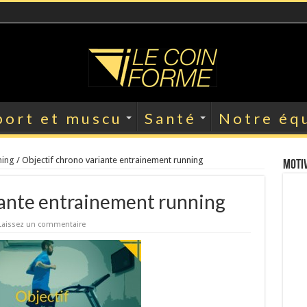
port et muscu
Santé
Notre éq
ning
/
Objectif chrono variante entrainement running
Motiv
iante entrainement running
Laissez un commentaire