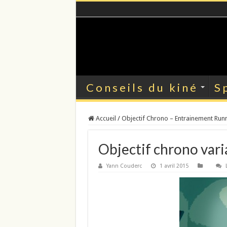
Conseils du kiné
S
Accueil
/
Objectif Chrono – Entrainement Run
Objectif chrono var
Yann Couderc
1 avril 2015