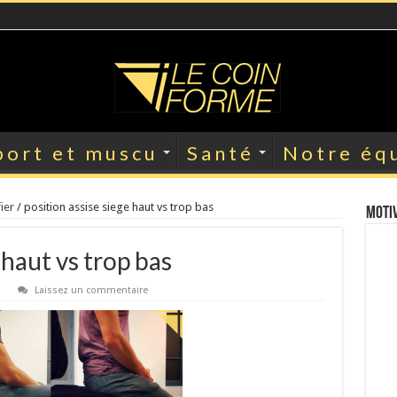
port et muscu
Santé
Notre éq
ier
/
position assise siege haut vs trop bas
Motiv
 haut vs trop bas
Laissez un commentaire