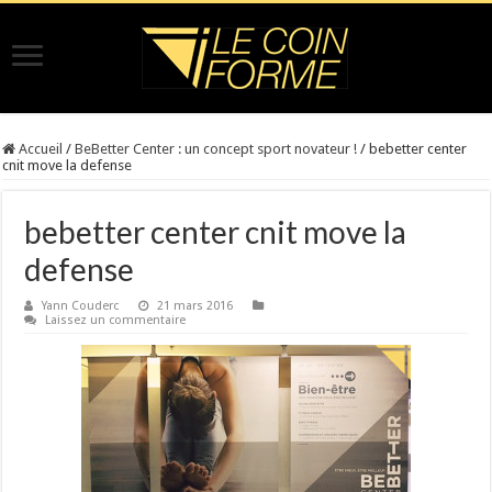
Accueil
/
BeBetter Center : un concept sport novateur !
/
bebetter center
cnit move la defense
bebetter center cnit move la
defense
Yann Couderc
21 mars 2016
Laissez un commentaire